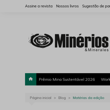
Ir
Assine a revista
Nossos livros
Sugestão de pa
para
o
conteúdo
Prêmio Mina Sustentável 2026
Work
Página inicial
Blog
Matérias da edição