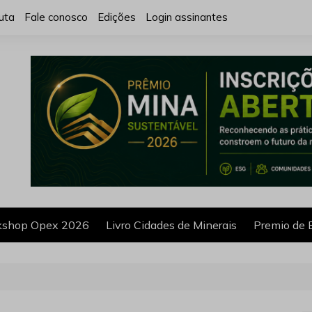
uta
Fale conosco
Edições
Login assinantes
shop Opex 2026
Livro Cidades de Minerais
Premio de 