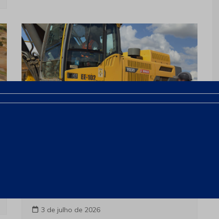
Matérias da edição
Mineradora adota relatos de
ocorrência de segurança por
comando de voz, com uso de
inteligência artificial
3 de julho de 2026