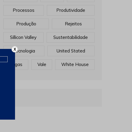
Processos
Produtividade
Produção
Rejeitos
Sillicon Valley
Sustentabilidade
X
Tecnologia
United Stated
Vagas
Vale
White House