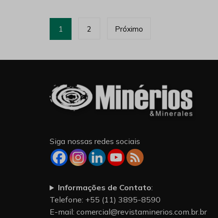
Paginação
1
2
Próximo
de
posts
Siga nossas redes sociais
Informações de Contato
:
Telefone: +55 (11) 3895-8590
E-mail:
comercial@revistaminerios.com.br.br