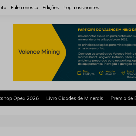
uta
Fale conosco
Edições
Login assinantes
shop Opex 2026
Livro Cidades de Minerais
Premio de 