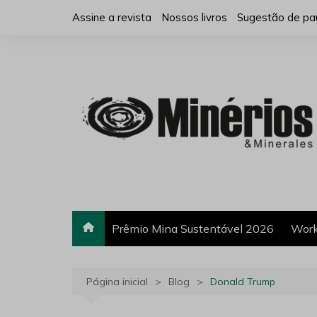
Ir
Assine a revista
Nossos livros
Sugestão de pa
para
o
conteúdo
Prêmio Mina Sustentável 2026
Work
Página inicial
Blog
Donald Trump