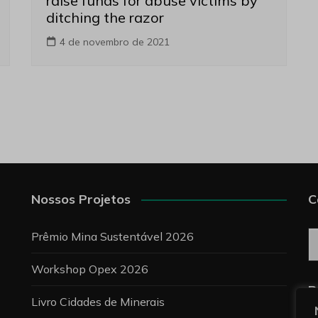
raise funds for abuse victims by
ditching the razor
4 de novembro de 2021
Nossos Projetos
C
C
Prêmio Mina Sustentável 2026
Workshop Opex 2026
P
Livro Cidades de Minerais