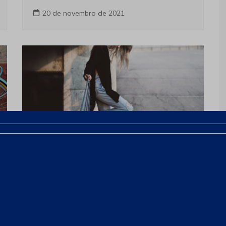
20 de novembro de 2021
Últimas notícias
Bill Gates’ iconic donkey game
arrives on iPhone, Apple Watch