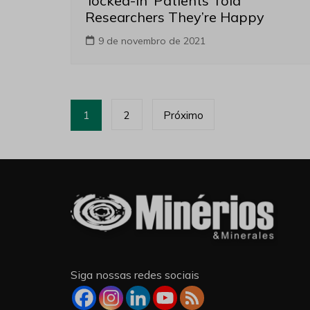
‘locked-in’ Patients Told
Researchers They’re Happy
9 de novembro de 2021
Paginação
1
2
Próximo
de
posts
Siga nossas redes sociais