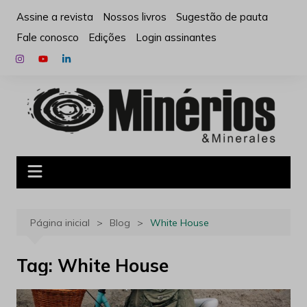
Ir
Assine a revista
Nossos livros
Sugestão de pauta
para
Fale conosco
Edições
Login assinantes
o
conteúdo
Página inicial
Blog
White House
Tag:
White House