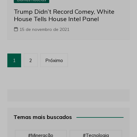
Trump Didn’t Record Comey, White
House Tells House Intel Panel
15 de novembro de 2021
Paginação
1
2
Próximo
de
posts
Temas mais buscados
#mineração
#tecnologia