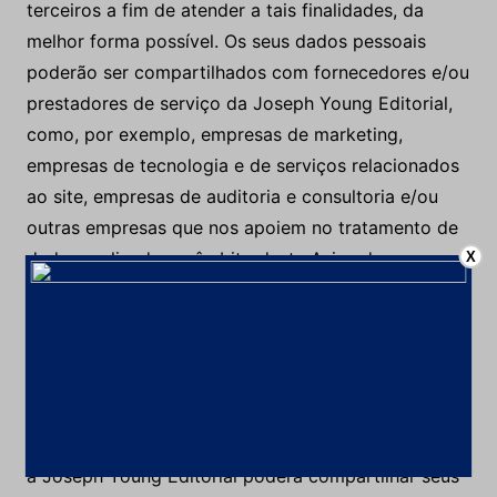
terceiros a fim de atender a tais finalidades, da
melhor forma possível. Os seus dados pessoais
poderão ser compartilhados com fornecedores e/ou
prestadores de serviço da Joseph Young Editorial,
como, por exemplo, empresas de marketing,
empresas de tecnologia e de serviços relacionados
ao site, empresas de auditoria e consultoria e/ou
outras empresas que nos apoiem no tratamento de
dados realizado no âmbito deste Aviso de
X
Privacidade. Também poderá ser realizado
compartilhamento com autoridades públicas para
cumprimento da legislação e com as demais
empresas coligadas para atendimento dos nossos
interesses legítimos e para satisfação de contratos
relacionados a nossos serviços ou produtos. Ainda,
a Joseph Young Editorial poderá compartilhar seus