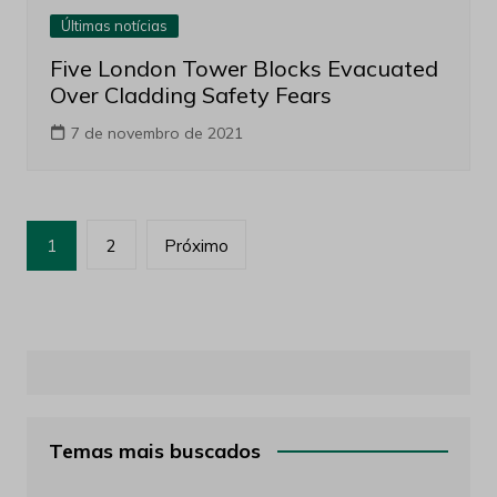
Últimas notícias
Five London Tower Blocks Evacuated
Over Cladding Safety Fears
7 de novembro de 2021
Paginação
1
2
Próximo
de
posts
Temas mais buscados