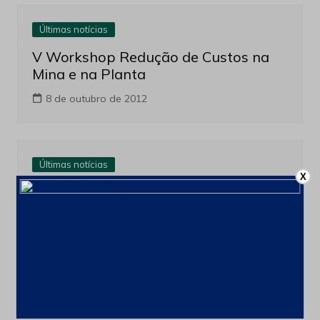
Últimas notícias
V Workshop Redução de Custos na
Mina e na Planta
8 de outubro de 2012
Últimas notícias
X
Powerscreen lança o Warrior 1400X
8 de outubro de 2012
Últimas notícias
Evento discute mercado off-road no