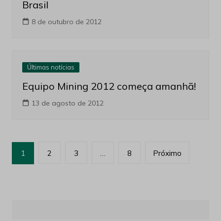
Brasil
8 de outubro de 2012
Últimas notícias
Equipo Mining 2012 começa amanhã!
13 de agosto de 2012
Paginação
1
2
3
…
8
Próximo
de
posts