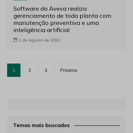
Software da Aveva realiza
gerenciamento de toda planta com
manutenção preventiva e uma
inteligência artificial
1 de agosto de 2022
Paginação
1
2
3
Próximo
de
posts
Temas mais buscados