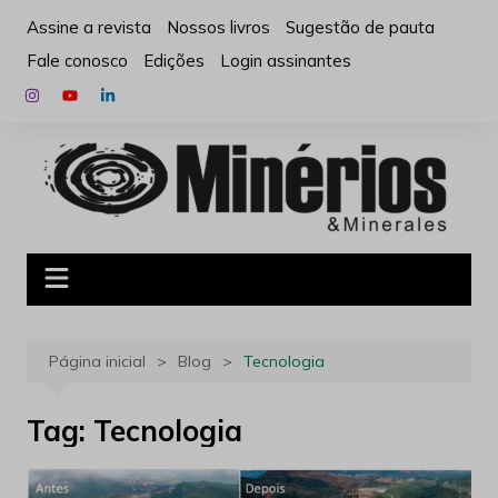
Ir
Assine a revista
Nossos livros
Sugestão de pauta
para
Fale conosco
Edições
Login assinantes
o
conteúdo
Página inicial
Blog
Tecnologia
Tag:
Tecnologia