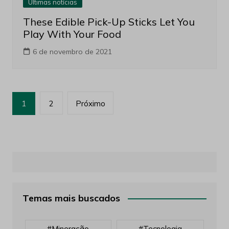
Últimas notícias
These Edible Pick-Up Sticks Let You
Play With Your Food
6 de novembro de 2021
Paginação
1
2
Próximo
de
posts
Temas mais buscados
#mineração
#tecnologia