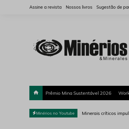
Ir
Assine a revista
Nossos livros
Sugestão de pa
para
o
conteúdo
Prêmio Mina Sustentável 2026
Work
Minerais críticos impu
Minérios no Youtube
Rotenio Chaves fala so