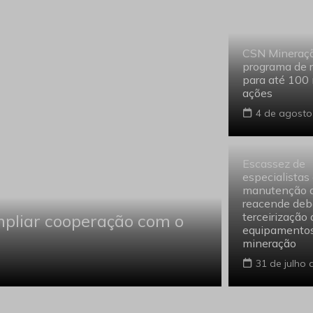
CSN Mineraçã
programa de 
para até 100 
ações
4 de agosto
Escassez de
especialistas
manutenção d
reacende deb
terceirização 
mpliar cooperação com o
França cr
equipamento
Brasil em 
mineração
6 de agosto 
31 de julho 