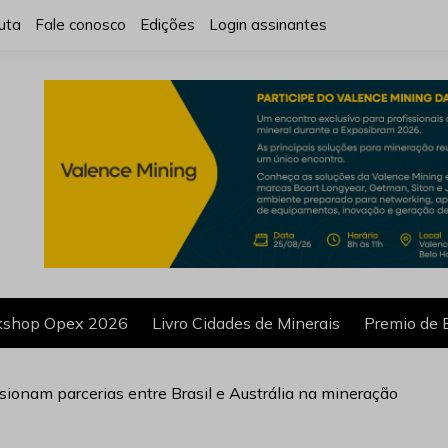
uta
Fale conosco
Edições
Login assinantes
shop Opex 2026
Livro Cidades de Minerais
Premio de 
lsionam parcerias entre Brasil e Austrália na mineração
bre pesquisa mineral, inovação e sua trajetória no setor mine