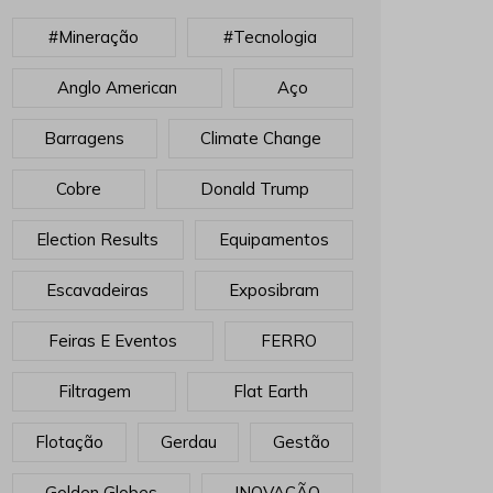
#mineração
#tecnologia
Anglo American
Aço
Barragens
Climate Change
Cobre
Donald Trump
Election Results
Equipamentos
Escavadeiras
Exposibram
Feiras E Eventos
FERRO
Filtragem
Flat Earth
Flotação
Gerdau
Gestão
Golden Globes
INOVAÇÃO