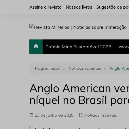
Ir
Assine a revista
Nossos livros
Sugestão de pa
para
o
conteúdo
Prêmio Mina Sustentável 2026
Work
Página inicial
Notícias recentes
Anglo Ame
Anglo American ve
níquel no Brasil p
23 de junho de 2025
Notícias recentes