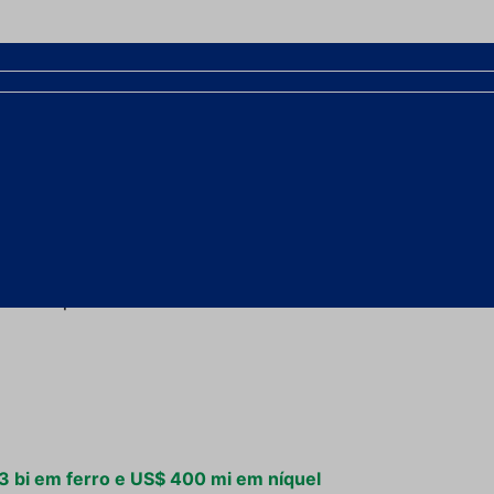
ões
íquel do mundo a ter a certificação
IRMA 75
,
 responsável. A transição para a nova gestão da
interrupções nas atividades de rotina e com a
s operações.
enda representa uma reestruturação estratégica
icativa para a chinesa MMG no mercado brasileiro
,3 bi em ferro e US$ 400 mi em níquel