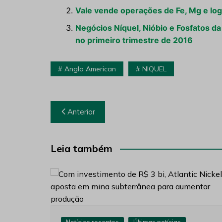
Vale vende operações de Fe, Mg e log
Negócios Níquel, Nióbio e Fosfatos 
no primeiro trimestre de 2016
Anglo American
NIQUEL
Navegação
Anterior
de
Post
Leia também
Notícias recentes
Últimas notícias