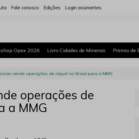
uta
Fale conosco
Edições
Login assinantes
shop Opex 2026
Livro Cidades de Minerais
Premio de 
rican vende operações de níquel no Brasil para a MMG
nde operações de
ara a MMG