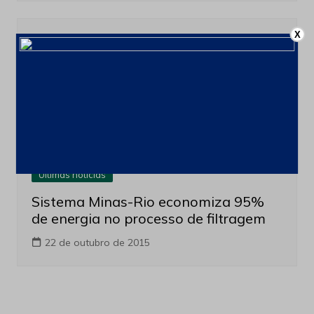
X
Tecnologia e Soluções
Nova tecnologia para filtragem de
água
23 de março de 2016
Últimas notícias
Sistema Minas-Rio economiza 95%
de energia no processo de filtragem
22 de outubro de 2015