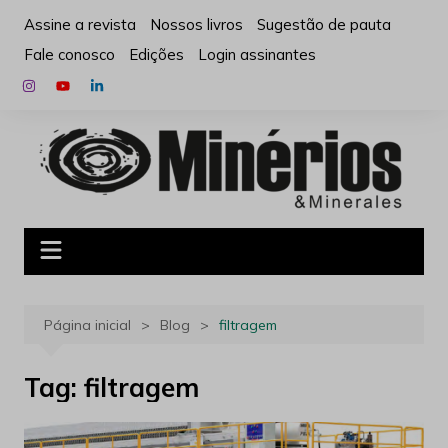
Ir
Assine a revista
Nossos livros
Sugestão de pauta
para
Fale conosco
Edições
Login assinantes
o
conteúdo
Página inicial
Blog
filtragem
Tag:
filtragem