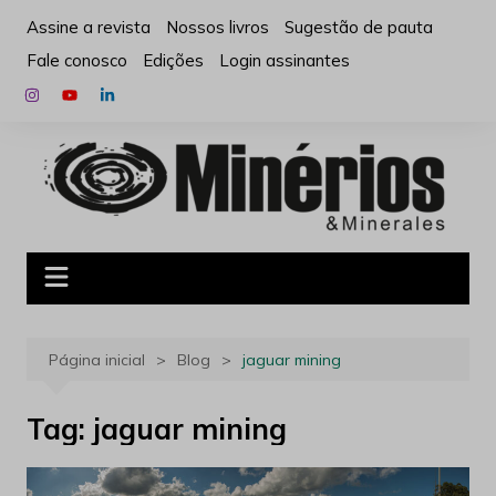
Ir
Assine a revista
Nossos livros
Sugestão de pauta
para
Fale conosco
Edições
Login assinantes
o
conteúdo
Página inicial
Blog
jaguar mining
Tag:
jaguar mining