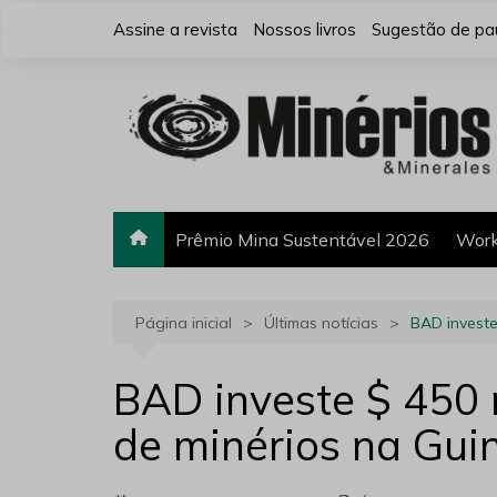
Ir
Assine a revista
Nossos livros
Sugestão de pa
para
o
conteúdo
Prêmio Mina Sustentável 2026
Work
Página inicial
Últimas notícias
BAD investe
BAD investe $ 450 
de minérios na Gui