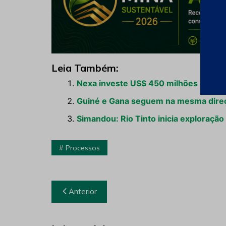
Leia Também:
Nexa investe US$ 450 milhões em 20
Guiné e Gana seguem na mesma dire
Simandou: Rio Tinto inicia exploraçã
Processos
Navegação
Anterior
de