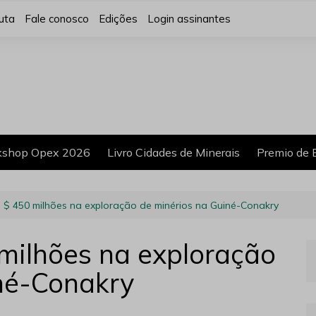
uta
Fale conosco
Edições
Login assinantes
shop Opex 2026
Livro Cidades de Minerais
Premio de 
 $ 450 milhões na exploração de minérios na Guiné-Conakry
milhões na exploração
né-Conakry