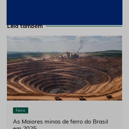
Navegação
Anterior
Próximo
de
Post
Leia também
Ferro
As Maiores minas de ferro do Brasil
em 2025