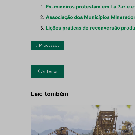
Ex-mineiros protestam em La Paz e e
Associação dos Municípios Minerador
Lições práticas de reconversão prod
Processos
Navegação
Anterior
de
Post
Leia também