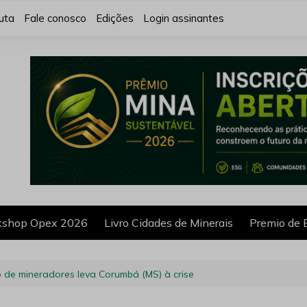
uta
Fale conosco
Edições
Login assinantes
shop Opex 2026
Livro Cidades de Minerais
Premio de 
de mineradores leva Corumbá (MS) à crise