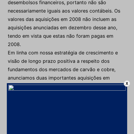
desembolsos financeiros, portanto não são
necessariamente iguais aos valores contábeis. Os
valores das aquisições em 2008 não incluem as
aquisições anunciadas em dezembro desse ano,
tendo em vista que estas não foram pagas em
2008.
Em linha com nossa estratégia de crescimento e
visão de longo prazo positiva a respeito dos
fundamentos dos mercados de carvão e cobre,
anunciamos duas importantes aquisições em
X
dezembro de 2008.
A primeira envolveu a compra de 50% do capital de
uma joint venture que deterá as subsidiárias da
TEAL Exploration & Mining Incorporated (TEAL)
com ativos de exploração no copperbelt africano,