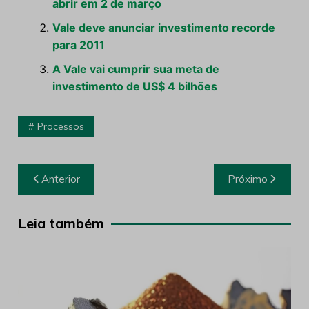
abrir em 2 de março
Vale deve anunciar investimento recorde
para 2011
A Vale vai cumprir sua meta de
investimento de US$ 4 bilhões
Processos
Navegação
Anterior
Próximo
de
Post
Leia também