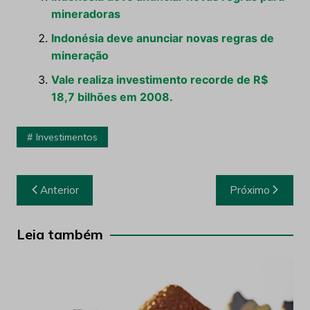
mineradoras
Indonésia deve anunciar novas regras de
mineração
Vale realiza investimento recorde de R$
18,7 bilhões em 2008.
Investimentos
Navegação
Anterior
Próximo
de
Post
Leia também