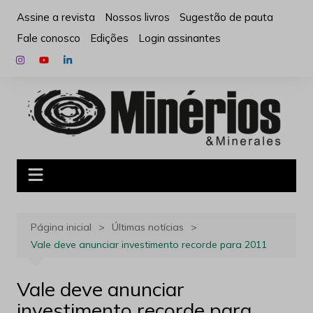
Ir
Assine a revista
Nossos livros
Sugestão de pauta
para
Fale conosco
Edições
Login assinantes
o
conteúdo
Página inicial
Últimas notícias
Vale deve anunciar investimento recorde para 2011
Vale deve anunciar
investimento recorde para