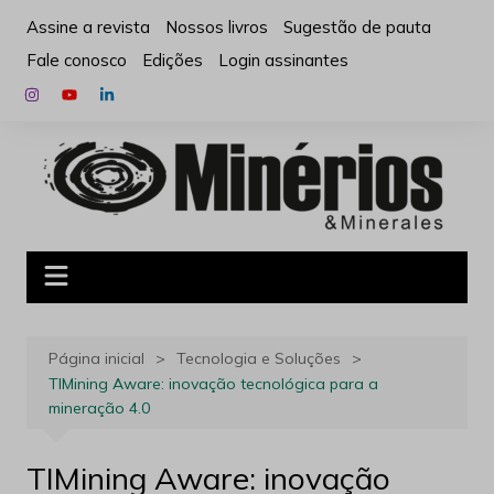
Ir
Assine a revista
Nossos livros
Sugestão de pauta
para
Fale conosco
Edições
Login assinantes
o
conteúdo
Página inicial
Tecnologia e Soluções
TIMining Aware: inovação tecnológica para a
mineração 4.0
TIMining Aware: inovação