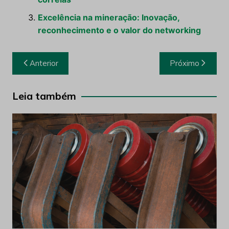
Excelência na mineração: Inovação,
reconhecimento e o valor do networking
Navegação
Anterior
Próximo
de
Post
Leia também