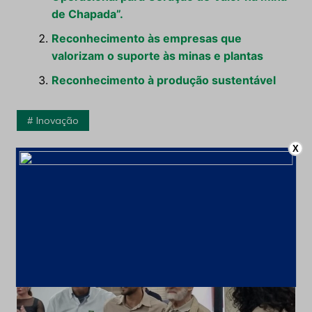
de Chapada”.
Reconhecimento às empresas que
valorizam o suporte às minas e plantas
Reconhecimento à produção sustentável
Inovação
X
Navegação
Anterior
Próximo
de
Post
Leia também