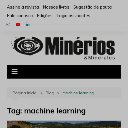
Ir
Assine a revista
Nossos livros
Sugestão de pauta
para
Fale conosco
Edições
Login assinantes
o
conteúdo
Página inicial
Blog
machine learning
Tag:
machine learning