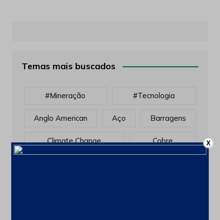
Temas mais buscados
#mineração
#tecnologia
Anglo American
Aço
Barragens
Climate Change
Cobre
X
Donald Trump
Election Results
Equipamentos
Escavadeiras
Exposibram
Feiras E Eventos