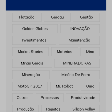
FERRO
Filtragem
Flat Earth
Flotação
Gerdau
Gestão
Golden Globes
INOVAÇÃO
Investimentos
Manutenção
Market Stories
Matérias
Mina
Minas Gerais
MINERADORAS
Mineração
Minério De Ferro
MotoGP 2017
Mr. Robot
Ouro
Outros
Processos
Produtividade
Produção
Rejeitos
Sillicon Valley