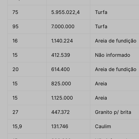
75
5.955.022,4
Turfa
95
7.000.000
Turfa
16
1.140.224
Areia de fundição
15
412.539
Não informado
20
614.400
Areia de fundição
15
825.000
Areia
15
1.125.000
Areia
27
447.372
Granito p/ brita
15,9
131.746
Caulim