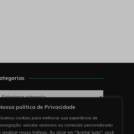
ategorias
ategorias
Nossa política de Privacidade
esquise
Usamos cookies para melhorar sua experiência de
navegação, veicular anúncios ou conteúdo personalizado
e analisar nosso tráfego. Ao clicar em "Aceitar tudo", você