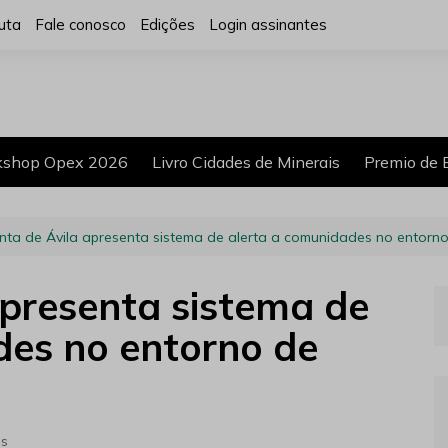
uta
Fale conosco
Edições
Login assinantes
shop Opex 2026
Livro Cidades de Minerais
Premio de 
nta de Ávila apresenta sistema de alerta a comunidades no entorn
apresenta sistema de
des no entorno de
es