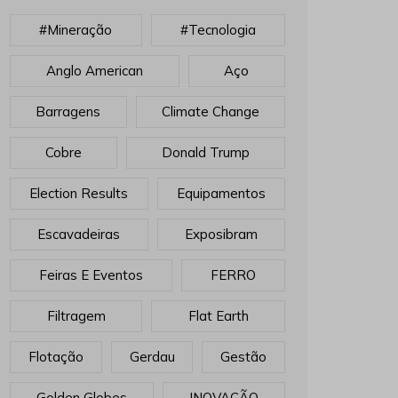
#mineração
#tecnologia
Anglo American
Aço
Barragens
Climate Change
Cobre
Donald Trump
Election Results
Equipamentos
Escavadeiras
Exposibram
Feiras E Eventos
FERRO
Filtragem
Flat Earth
Flotação
Gerdau
Gestão
Golden Globes
INOVAÇÃO