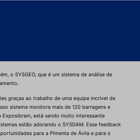
onível hoje. Mas não é somente o sistema de alerta
 todo um treinamento com a comunidade, para que
. O sistema vem para instruir como chegar nestes
a, facilitando o deslocamento. Além disso, a
o entre empreendedor e comunidade, através do
senvolvimento da empresa.
ém, o SYSGEO, que é um sistema de análise de
ramento.
es graças ao trabalho de uma equipe incrível de
sso sistema monitora mais de 120 barragens e
a Exposibram, está sendo muito interessante
sistemas estão adorando o SYSDAM. Esse feedback
oportunidades para a Pimenta de Ávila e para o