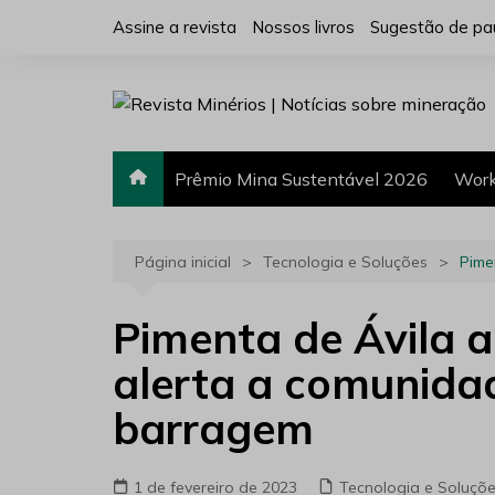
Ir
Assine a revista
Nossos livros
Sugestão de pa
para
o
conteúdo
Prêmio Mina Sustentável 2026
Work
Página inicial
Tecnologia e Soluções
Pime
Pimenta de Ávila 
alerta a comunida
barragem
1 de fevereiro de 2023
Tecnologia e Soluçõ