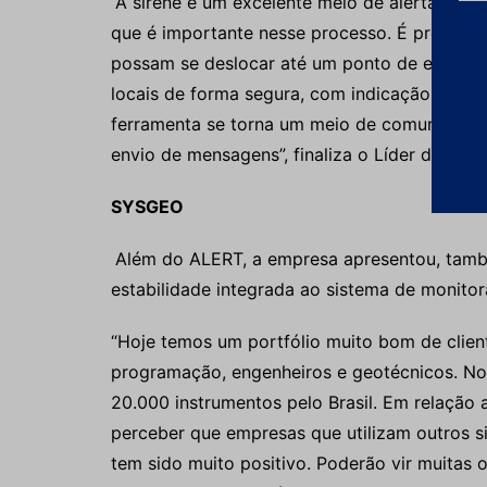
“A sirene é um excelente meio de alerta disp
que é importante nesse processo. É preciso
possam se deslocar até um ponto de encontro
locais de forma segura, com indicação da rot
ferramenta se torna um meio de comunicaçã
envio de mensagens”, finaliza o Líder de De
SYSGEO
Além do ALERT, a empresa apresentou, tamb
estabilidade integrada ao sistema de monito
“Hoje temos um portfólio muito bom de client
programação, engenheiros e geotécnicos. No
20.000 instrumentos pelo Brasil. Em relação 
perceber que empresas que utilizam outros 
tem sido muito positivo. Poderão vir muitas 