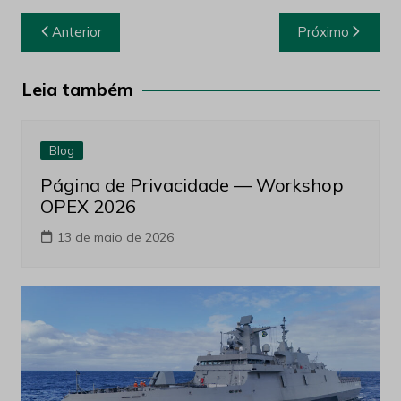
Navegação
Anterior
Próximo
de
Post
Leia também
Blog
Página de Privacidade — Workshop
OPEX 2026
13 de maio de 2026