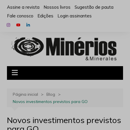
Ir
Assine a revista
Nossos livros
Sugestão de pauta
para
Fale conosco
Edições
Login assinantes
o
conteúdo
Página inicial
Blog
Novos investimentos previstos para GO
Novos investimentos previstos
para GO