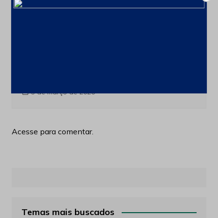
Blog
Últimas notícias
De 416 para mais de 2.500 processos
minerários em curso no País
3 de março de 2026
Acesse para comentar.
Temas mais buscados