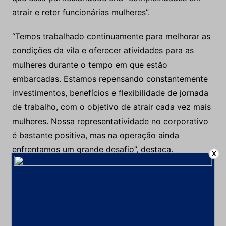
atrair e reter funcionárias mulheres”.
“Temos trabalhado continuamente para melhorar as
condições da vila e oferecer atividades para as
mulheres durante o tempo em que estão
embarcadas. Estamos repensando constantemente
investimentos, benefícios e flexibilidade de jornada
de trabalho, com o objetivo de atrair cada vez mais
mulheres. Nossa representatividade no corporativo
é bastante positiva, mas na operação ainda
enfrentamos um grande desafio”, destaca.
X
O CEO da Taboca representou a mineradora durante
o lançamento da 5ª edição do Relatório de
Indicadores da
Women in Mining Brasil
(WIM Brasil),
realizado em Belo Horizonte, na última terça-feira