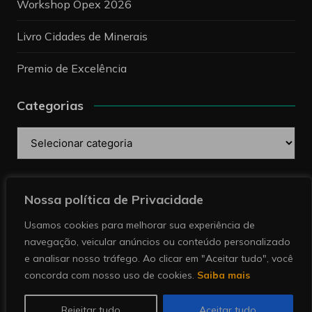
Workshop Opex 2026
Livro Cidades de Minerais
Premio de Excelência
Categorias
Categorias
Pesquise
Nossa política de Privacidade
Usamos cookies para melhorar sua experiência de
navegação, veicular anúncios ou conteúdo personalizado
e analisar nosso tráfego. Ao clicar em "Aceitar tudo", você
concorda com nosso uso de cookies.
Saiba mais
Copyright © 2026 Revista Minérios | Notícias sobre
mineração. Todos direitos reservados.
Rejeitar tudo
Aceitar tudo