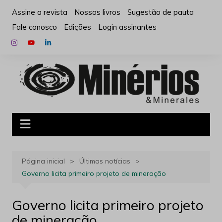
Ir
Assine a revista
Nossos livros
Sugestão de pauta
para
Fale conosco
Edições
Login assinantes
o
conteúdo
Página inicial
Últimas notícias
Governo licita primeiro projeto de mineração
Governo licita primeiro projeto
de mineração