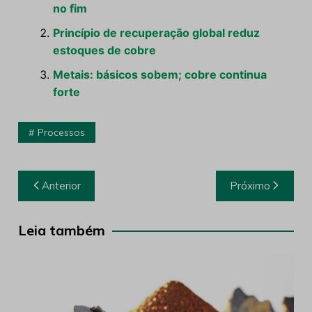
no fim
Princípio de recuperação global reduz
estoques de cobre
Metais: básicos sobem; cobre continua
forte
Processos
Navegação
Anterior
Próximo
de
Post
Leia também