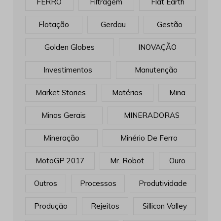
FERRO
Filtragem
Flat Earth
Flotação
Gerdau
Gestão
Golden Globes
INOVAÇÃO
Investimentos
Manutenção
Market Stories
Matérias
Mina
Minas Gerais
MINERADORAS
Mineração
Minério De Ferro
MotoGP 2017
Mr. Robot
Ouro
Outros
Processos
Produtividade
Produção
Rejeitos
Sillicon Valley