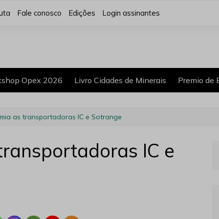
uta
Fale conosco
Edições
Login assinantes
shop Opex 2026
Livro Cidades de Minerais
Premio de 
remia as transportadoras IC e Sotrange
 transportadoras IC e