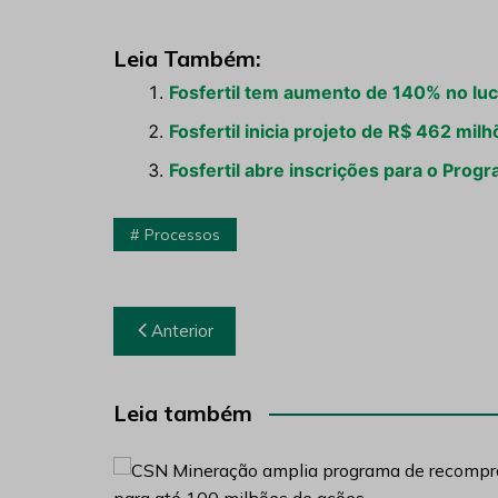
Leia Também:
Fosfertil tem aumento de 140% no luc
Fosfertil inicia projeto de R$ 462 mil
Fosfertil abre inscrições para o Pr
Processos
Navegação
Anterior
de
Post
Leia também