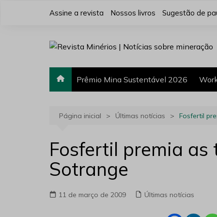
Ir
Assine a revista
Nossos livros
Sugestão de pa
para
o
conteúdo
Prêmio Mina Sustentável 2026
Work
Página inicial
Últimas notícias
Fosfertil p
Fosfertil premia as
Sotrange
11 de março de 2009
Últimas notícias