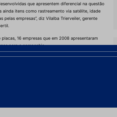
esenvolvidas que apresentem diferencial na questão
 ainda itens como rastreamento via satélite, idade
 pelas empresas”, diz Vilalba Trierveiler, gerente
rtil.
e placas, 16 empresas que em 2008 apresentaram
argas para a companhia.
ransporte com Segurança Máxima, que já realizou
egam e transportam produtos perigosos para a
teriais didáticos, os caminhoneiros são orientados
do – amônia, uréia e ácido nítrico, entre outros – e
nte.