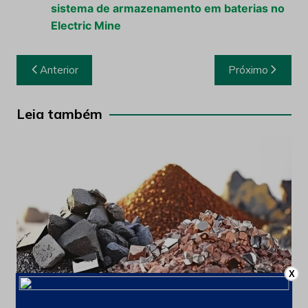
sistema de armazenamento em baterias no
Electric Mine
Navegação
Anterior
Próximo
de
Post
Leia também
X