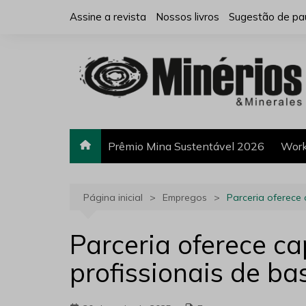
Ir
Assine a revista
Nossos livros
Sugestão de pa
para
o
conteúdo
Prêmio Mina Sustentável 2026
Work
Página inicial
Empregos
Parceria oferece
Parceria oferece c
profissionais de b