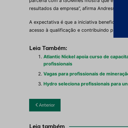
parceria com a ISOMines mostra que é possív
resultados da empresa”, afirma Andressa Chia
A expectativa é que a iniciativa beneficie c
acesso à qualificação e contribuindo para o 
Leia Também:
Atlantic Nickel apoia curso de capaci
profissionais
Vagas para profissionais de mineraçã
Hydro seleciona profissionais para un
Navegação
Anterior
de
Post
Leia também