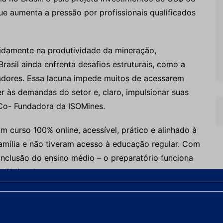
e aumenta a pressão por profissionais qualificados
idamente na produtividade da mineração,
rasil ainda enfrenta desafios estruturais, como a
lhadores. Essa lacuna impede muitos de acessarem
er às demandas do setor e, claro, impulsionar suas
, Co- Fundadora da ISOMines.
 curso 100% online, acessível, prático e alinhado à
família e não tiveram acesso à educação regular. Com
nclusão do ensino médio – o preparatório funciona
fissional.
ica é o mínimo necessário para que qualquer pessoa
o atual e acessar melhores oportunidades. Essa