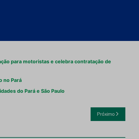
el unir inovação educacional com impacto real nos
ra, COO Humaitá Digital.
entenas de trabalhadores da
mineração
, ampliando o
desenvolvimento sustentável do setor.
tação para motoristas e celebra contratação de
o no Pará
idades do Pará e São Paulo
Próximo