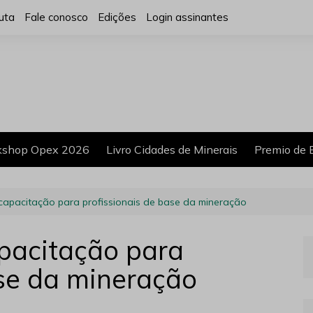
uta
Fale conosco
Edições
Login assinantes
shop Opex 2026
Livro Cidades de Minerais
Premio de 
 capacitação para profissionais de base da mineração
apacitação para
ase da mineração