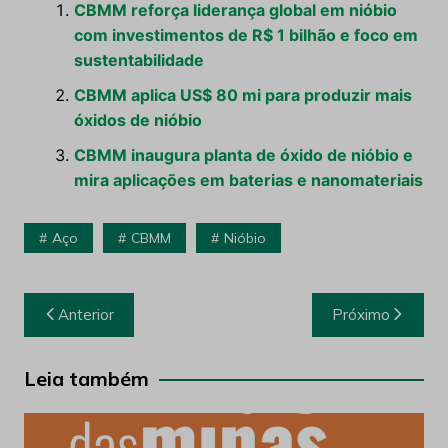
CBMM reforça liderança global em nióbio
com investimentos de R$ 1 bilhão e foco em
sustentabilidade
CBMM aplica US$ 80 mi para produzir mais
óxidos de nióbio
CBMM inaugura planta de óxido de nióbio e
mira aplicações em baterias e nanomateriais
Aço
CBMM
Nióbio
Navegação
Anterior
Próximo
de
Post
Leia também