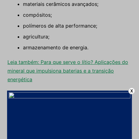
materiais cerâmicos avançados;
compósitos;
polímeros de alta performance;
agricultura;
armazenamento de energia.
Leia também: Para que serve o lítio? Aplicações do
mineral que impulsiona baterias e a transição
energética
X
A estratégia faz parte do compromisso da
companhia de alcançar a neutralidade de carbono
(Net Zero nos escopos 1 e 2) até 2040 e ampliar o
uso do nióbio em mercados de alto valor agregado.