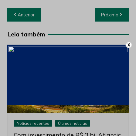
Navegação
Anterior
Próximo
de
Post
Leia também
X
Notícias recentes
Últimas notícias
Com investimento de R$ 3 bi, Atlantic