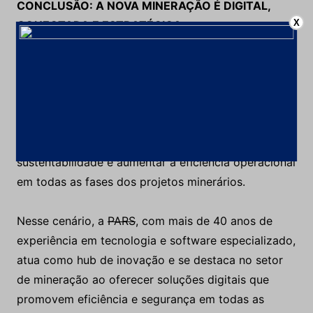
CONCLUSÃO: A NOVA MINERAÇÃO É DIGITAL,
X
CONECTADA E ESTRATÉGICA
Ferramentas como Autodesk, Esri, Matterport e
OpenSpace estão deixando de ser tecnologias
auxiliares para se tornarem estruturantes. Elas
atuam em conjunto para integrar dados, reduzir
incertezas, promover
sustentabilidade e aumentar a eficiência operacional
em todas as fases dos projetos minerários.
Nesse cenário, a
PARS
, com mais de 40 anos de
experiência em tecnologia e software especializado,
atua como hub de inovação e se destaca no setor
de mineração ao oferecer soluções digitais que
promovem eficiência e segurança em todas as