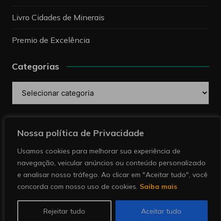
Livro Cidades de Minerais
Premio de Excelência
Categorias
Categorias
Pesquise
Nossa política de Privacidade
Usamos cookies para melhorar sua experiência de
navegação, veicular anúncios ou conteúdo personalizado
e analisar nosso tráfego. Ao clicar em "Aceitar tudo", você
concorda com nosso uso de cookies.
Saiba mais
Copyright © 2026 Revista Minérios | Notícias sobre
mineração. Todos direitos reservados.
Rejeitar tudo
Aceitar tudo