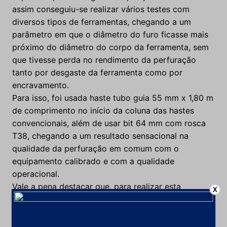
assim conseguiu-se realizar vários testes com
diversos tipos de ferramentas, chegando a um
parâmetro em que o diâmetro do furo ficasse mais
próximo do diâmetro do corpo da ferramenta, sem
que tivesse perda no rendimento da perfuração
tanto por desgaste da ferramenta como por
encravamento.
Para isso, foi usada haste tubo guia 55 mm x 1,80 m
de comprimento no início da coluna das hastes
convencionais, além de usar bit 64 mm com rosca
T38, chegando a um resultado sensacional na
qualidade da perfuração em comum com o
equipamento calibrado e com a qualidade
operacional.
Vale a pena destacar que, para realizar esta
X
atividade, definiu-se a princípio um equipamento
(simba de mesa) com seus respectivos operadores
e uma equipe de blaster só para trabalhar neste