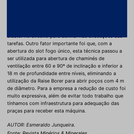
processo.
Após os profissionais da primeira etapa estarem
treinados, habilitados e conhecedores das técnicas,
colocou-se outro simba e mais outra equipe de
blaster no circuito para auxiliar nas execuções das
tarefas. Outro fator importante foi que, com a
abertura do slot fogo único, esta técnica passou a
ser utilizada para abertura de chaminés de
ventilação entre 60 e 90º de inclinação e inferior a
18 m de profundidade entre níveis, eliminando a
utilização da Raise Borer para abrir poços com 4 m
de diâmetro. Para a empresa a redução de custo foi
muito expressiva, além de evitar todo trabalho que
tínhamos com infraestrutura para adequação das
praças para receber esta máquina.
AUTOR: Esmeraldo Junqueira.
Fonte: Revista Minérios & Minerales