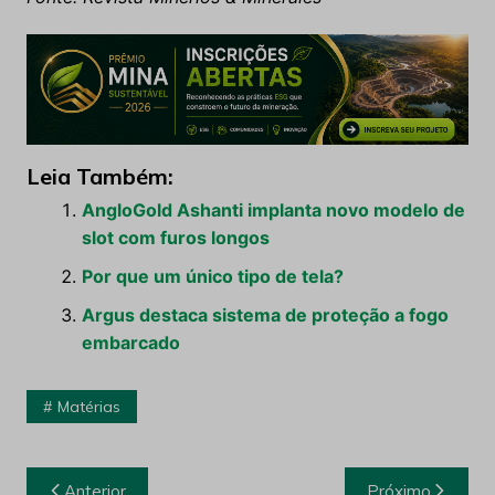
Leia Também:
AngloGold Ashanti implanta novo modelo de
slot com furos longos
Por que um único tipo de tela?
Argus destaca sistema de proteção a fogo
embarcado
Matérias
Navegação
Anterior
Próximo