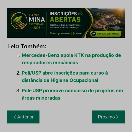
Leia Também:
Mercedes-Benz apoia KTK na produção de
respiradores mecânicos
Poli/USP abre inscrições para curso à
distância de Higiene Ocupacional
Poli-USP promove concurso de projetos em
áreas mineradas
Navegação
Anterior
Próximo
de