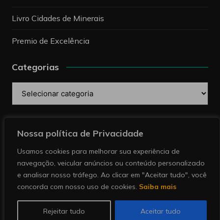
Livro Cidades de Minerais
Premio de Excelência
Categorias
Categorias
Pesquise
Nossa política de Privacidade
Usamos cookies para melhorar sua experiência de
navegação, veicular anúncios ou conteúdo personalizado
e analisar nosso tráfego. Ao clicar em "Aceitar tudo", você
concorda com nosso uso de cookies.
Saiba mais
Copyright © 2026 Revista Minérios | Notícias sobre
mineração. Todos direitos reservados.
Rejeitar tudo
Aceitar tudo