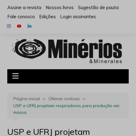
Ir
Assine a revista
Nossos livros
Sugestão de pauta
para
Fale conosco
Edições
Login assinantes
o
conteúdo
Página inicial
Últimas notícias
USP e UFRJ projetam respiradores para produção em
massa
USP e UFRJ projetam