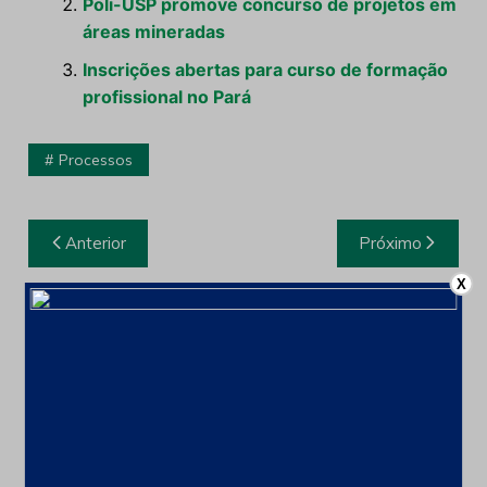
Poli-USP promove concurso de projetos em
áreas mineradas
Inscrições abertas para curso de formação
profissional no Pará
Processos
Navegação
Anterior
Próximo
de
X
Post
Leia também