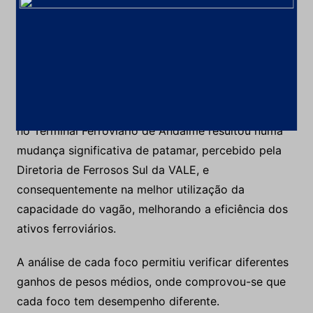
Melhoria na moral da equipe.
Maior sinergia entre os operadores de
carregamento e maquinistas da MRS.
4 CONCLUSÂO
O aumento do peso médio dos vagões carregados
no Terminal Ferroviário de Andaime resultou numa
mudança significativa de patamar, percebido pela
Diretoria de Ferrosos Sul da VALE, e
consequentemente na melhor utilização da
capacidade do vagão, melhorando a eficiência dos
ativos ferroviários.
A análise de cada foco permitiu verificar diferentes
ganhos de pesos médios, onde comprovou-se que
cada foco tem desempenho diferente.