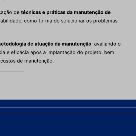
icação de
técnicas e práticas da manutenção de
fiabilidade, como forma de solucionar os problemas
etodologia de atuação da manutenção
, avaliando o
cia e eficácia após a implantação do projeto, bem
 custos de manutenção.
oram utilizadas
técnicas da engenharia de
enibilidade das atividades consideradas gargalos do