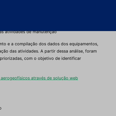
da Vale e tratados por meio de:
do
Microsoft Excel
 (MTTR)
das atividades críticas
 das atividades de manutenção
ento e a compilação dos dados dos equipamentos,
ação das atividades. A partir dessa análise, foram
priorizadas, com o objetivo de identificar
 aerogeofísicos através de solução web
o