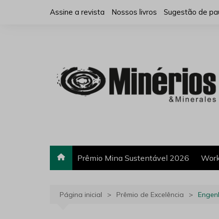
Ir
Assine a revista
Nossos livros
Sugestão de pa
para
o
conteúdo
Prêmio Mina Sustentável 2026
Work
Página inicial
Prêmio de Excelência
Engenh