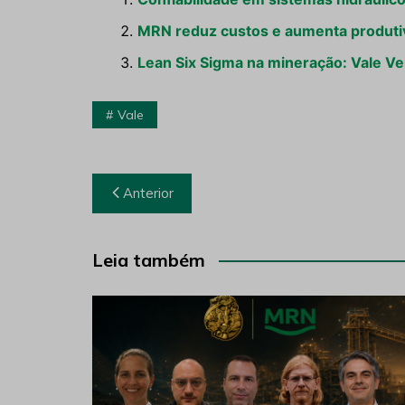
MRN reduz custos e aumenta produtiv
Lean Six Sigma na mineração: Vale Ve
Vale
Navegação
Anterior
de
Post
Leia também