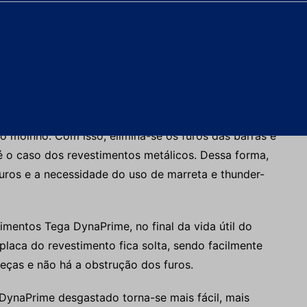
metálicos.
o solução para esse problema?
dos revestimentos Tega DynaPrime. Nesse sistema, a
 dispositivo de travamento dos parafusos, são
tos híbridos. Assim, os parafusos são inseridos,
o moinho. Com isso, elimina-se os furos das barras e
é o caso dos revestimentos metálicos. Dessa forma,
furos e a necessidade do uso de marreta e thunder-
mentos Tega DynaPrime, no final da vida útil do
placa do revestimento fica solta, sendo facilmente
eças e não há a obstrução dos furos.
DynaPrime desgastado torna-se mais fácil, mais