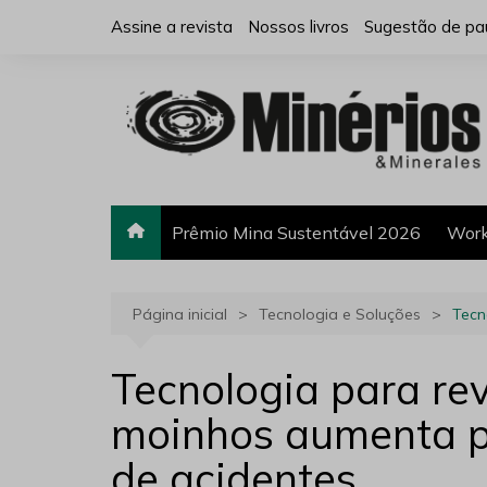
Ir
Assine a revista
Nossos livros
Sugestão de pa
para
o
conteúdo
Prêmio Mina Sustentável 2026
Work
Página inicial
Tecnologia e Soluções
Tecn
Tecnologia para re
moinhos aumenta p
de acidentes