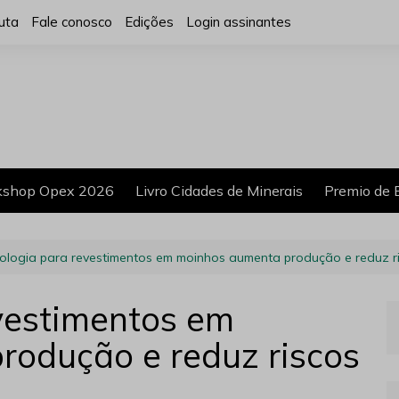
uta
Fale conosco
Edições
Login assinantes
shop Opex 2026
Livro Cidades de Minerais
Premio de 
ologia para revestimentos em moinhos aumenta produção e reduz ri
vestimentos em
rodução e reduz riscos