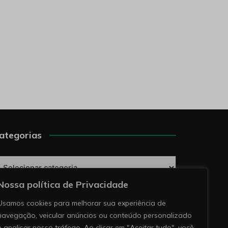
ategorias
ategorias
Nossa política de Privacidade
esquise
Usamos cookies para melhorar sua experiência de
navegação, veicular anúncios ou conteúdo personalizado
e analisar nosso tráfego. Ao clicar em "Aceitar tudo", você