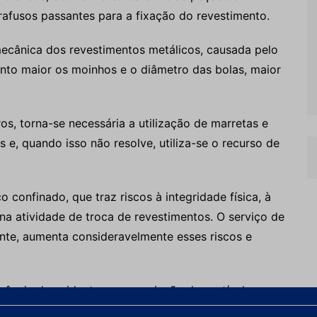
rafusos passantes para a fixação do revestimento.
cânica dos revestimentos metálicos, causada pelo
nto maior os moinhos e o diâmetro das bolas, maior
s, torna-se necessária a utilização de marretas e
s e, quando isso não resolve, utiliza-se o recurso de
confinado, que traz riscos à integridade física, à
na atividade de troca de revestimentos. O serviço de
nte, aumenta consideravelmente esses riscos e
rência de acidentes com projeção de partículas e
 de marretas e thunder-bolt no serviço de remoção