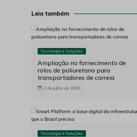
de
Post
Leia também
Tecnologia e Soluções
Ampliação no fornecimento de
rolos de poliuretano para
transportadores de correia
2 de julho de 2026
Tecnologia e Soluções