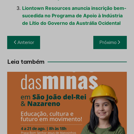
Liontown Resources anuncia inscrição bem-
sucedida no Programa de Apoio à Indústria
de Lítio do Governo da Austrália Ocidental
Navegação
Anterior
Próximo
de
Post
Leia também