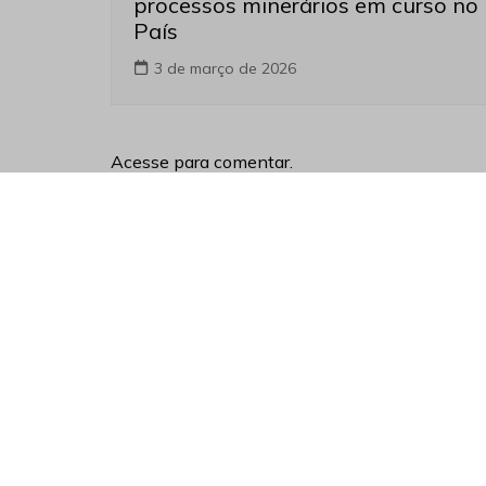
processos minerários em curso no
País
3 de março de 2026
Acesse para comentar.
Siga nossas redes sociais