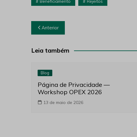
Beneficiamento
Rejeitos
Navegação
Anterior
de
Post
Leia também
Blog
Página de Privacidade —
Workshop OPEX 2026
13 de maio de 2026