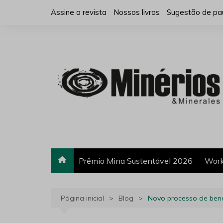
Ir
Assine a revista
Nossos livros
Sugestão de pa
para
o
conteúdo
Prêmio Mina Sustentável 2026
Work
Página inicial
Blog
Novo processo de benef