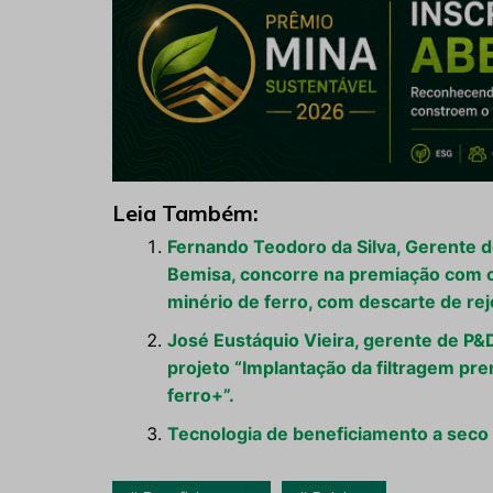
Leia Também:
Fernando Teodoro da Silva, Gerente 
Bemisa, concorre na premiação com o
minério de ferro, com descarte de reje
José Eustáquio Vieira, gerente de P
projeto “Implantação da filtragem pre
ferro+”.
Tecnologia de beneficiamento a seco