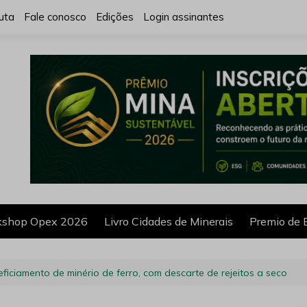
uta
Fale conosco
Edições
Login assinantes
shop Opex 2026
Livro Cidades de Minerais
Premio de 
iciamento de minério de ferro, com descarte de rejeitos a seco