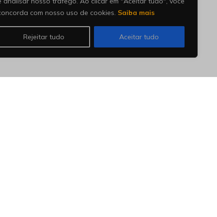
e analisar nosso tráfego. Ao clicar em "Aceitar tudo", você
concorda com nosso uso de cookies.
Saiba mais
Rejeitar tudo
Aceitar tudo
ategorias
ategorias
esquise