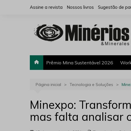
Ir
Assine a revista
Nossos livros
Sugestão de pa
para
o
conteúdo
Prêmio Mina Sustentável 2026
Work
Página inicial
Tecnologia e Soluções
Mine
Minexpo: Transform
mas falta analisar