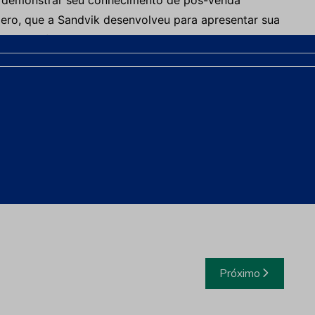
rão demonstrar seu conhecimento de pós-venda
ero, que a Sandvik desenvolveu para apresentar sua
a com a funcionalidade de chat ao vivo.
s digitais
ineração Paragominas recebe prêmio no ICSOBA
0 no sistema BABS da Hydro Paragominas
Próximo