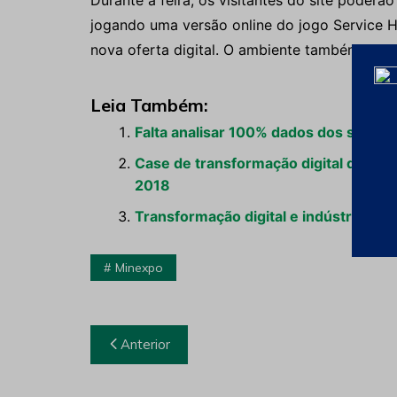
Durante a feira, os visitantes do site pode
jogando uma versão online do jogo Service H
nova oferta digital. O ambiente também cont
Leia Também:
Falta analisar 100% dados dos sistema
Case de transformação digital da m
2018
Transformação digital e indústria 4.
Minexpo
Navegação
Anterior
de