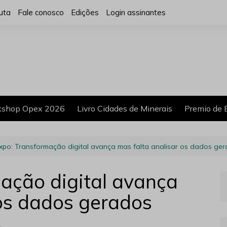
uta
Fale conosco
Edições
Login assinantes
shop Opex 2026
Livro Cidades de Minerais
Premio de 
xpo: Transformação digital avança mas falta analisar os dados ge
ação digital avança
 os dados gerados