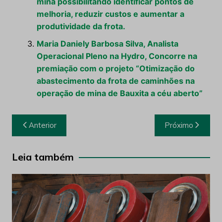
mina possibilitando identificar pontos de
melhoria, reduzir custos e aumentar a
produtividade da frota.
Maria Daniely Barbosa Silva, Analista
Operacional Pleno na Hydro, Concorre na
premiação com o projeto “Otimização do
abastecimento da frota de caminhões na
operação de mina de Bauxita a céu aberto”
Navegação
Anterior
Próximo
de
Post
Leia também