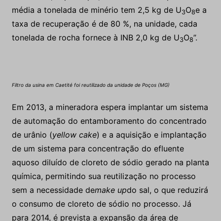
média a tonelada de minério tem 2,5 kg de U
O
e a
3
8
taxa de recuperação é de 80 %, na unidade, cada
tonelada de rocha fornece à INB 2,0 kg de U
O
”.
3
8
Filtro da usina em Caetité foi reutilizado da unidade de Poços (MG)
Em 2013, a mineradora espera implantar um sistema
de automação do entamboramento do concentrado
de urânio (
yellow cake
) e a aquisição e implantação
de um sistema para concentração do efluente
aquoso diluído de cloreto de sódio gerado na planta
química, permitindo sua reutilização no processo
sem a necessidade de
make up
do sal, o que reduzirá
o consumo de cloreto de sódio no processo. Já
para 2014, é prevista a expansão da área de