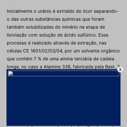
Inicialmente o urânio é extraído do licor separando-
o das outras substâncias químicas que foram
também solubilizadas do minério na etapa de
lixiviação com solução de ácido sulfúrico. Esse
processo é realizado através de extração, nas
células CE 1601/02/03/04, por um solvente orgânico
que contém 7 % de uma amina terciária de cadeia
longa, no caso a Alamine 336, fabricada pela Bast, 3
X
% de tridecanol e 90 % de um querosene especial,
com baixo teor de aromáticos e enxofre, fornecido
pela Petrobrás ou Ipiranga.
Nessa etapa, todo o urânio contido no licor é
transferido para o solvente orgânico, separando-o
das impurezas. O licor, agora sem urânio, passa a