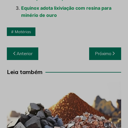
Equinox adota lixiviação com resina para
minério de ouro
Matérias
Navegação
Anterior
Próximo
de
Post
Leia também