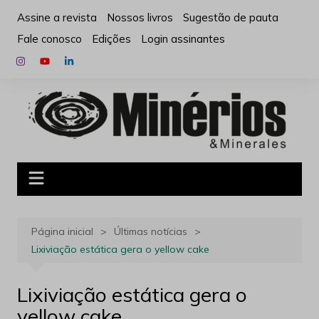
Ir
Assine a revista
Nossos livros
Sugestão de pauta
para
Fale conosco
Edições
Login assinantes
o
conteúdo
Página inicial
Últimas notícias
Lixiviação estática gera o yellow cake
Lixiviação estática gera o
yellow cake