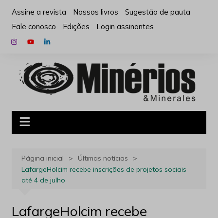
Ir
Assine a revista
Nossos livros
Sugestão de pauta
para
Fale conosco
Edições
Login assinantes
o
conteúdo
Página inicial
Últimas notícias
LafargeHolcim recebe inscrições de projetos sociais
até 4 de julho
LafargeHolcim recebe