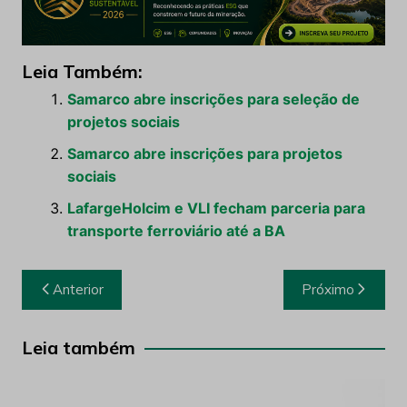
Leia Também:
Samarco abre inscrições para seleção de
projetos sociais
Samarco abre inscrições para projetos
sociais
LafargeHolcim e VLI fecham parceria para
transporte ferroviário até a BA
Navegação
Anterior
Próximo
de
Post
Leia também