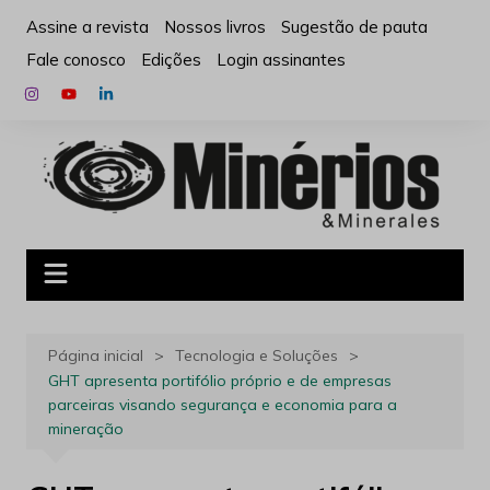
Ir
Assine a revista
Nossos livros
Sugestão de pauta
para
Fale conosco
Edições
Login assinantes
o
conteúdo
Página inicial
Tecnologia e Soluções
GHT apresenta portifólio próprio e de empresas
parceiras visando segurança e economia para a
mineração