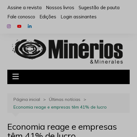
Ir
Assine a revista
Nossos livros
Sugestão de pauta
para
Fale conosco
Edições
Login assinantes
o
conteúdo
Página inicial
Últimas notícias
Economia reage e empresas têm 41% de lucro
Economia reage e empresas
têm 41% de lucro