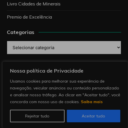
Livro Cidades de Minerais
Premio de Excelência
Categorias
Categorias
Pesquise
Nossa política de Privacidade
Usamos cookies para melhorar sua experiência de
navegação, veicular anúncios ou conteúdo personalizado
e analisar nosso tráfego. Ao clicar em "Aceitar tudo", você
concorda com nosso uso de cookies.
Saiba mais
Copyright © 2026 Revista Minérios | Notícias sobre
mineração. Todos direitos reservados.
Rejeitar tudo
Aceitar tudo