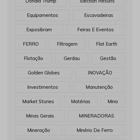
Donald Trump
Election Results
Equipamentos
Escavadeiras
Exposibram
Feiras E Eventos
FERRO
Filtragem
Flat Earth
Flotação
Gerdau
Gestão
Golden Globes
INOVAÇÃO
Investimentos
Manutenção
Market Stories
Matérias
Mina
Minas Gerais
MINERADORAS
Mineração
Minério De Ferro