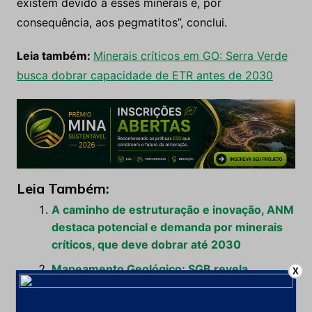
existem devido a esses minerais e, por
consequência, aos pegmatitos”, conclui.
Leia também:
Minerais críticos em GO: Serra Verde
busca dobrar capacidade de ETR antes de 2030
Leia Também:
A caminho de estruturação e inovação, ANM
destaca potencial e demanda por minerais
críticos, que deve dobrar até 2030
Mapeamento Geológico: SGB revela
X
potencial para tungstênio e ouro no RN
Estudo revela que cidades mineradoras