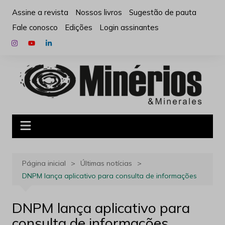
Ir
Assine a revista
Nossos livros
Sugestão de pauta
para
Fale conosco
Edições
Login assinantes
o
conteúdo
Página inicial
Últimas notícias
DNPM lança aplicativo para consulta de informações
DNPM lança aplicativo para
consulta de informações