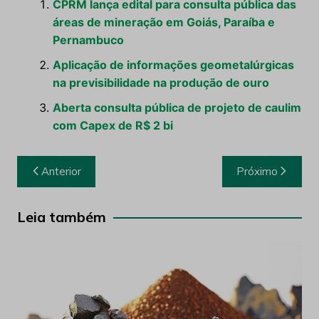
CPRM lança edital para consulta pública das
áreas de mineração em Goiás, Paraíba e
Pernambuco
Aplicação de informações geometalúrgicas
na previsibilidade na produção de ouro
Aberta consulta pública de projeto de caulim
com Capex de R$ 2 bi
Navegação
Anterior
Próximo
de
Post
Leia também